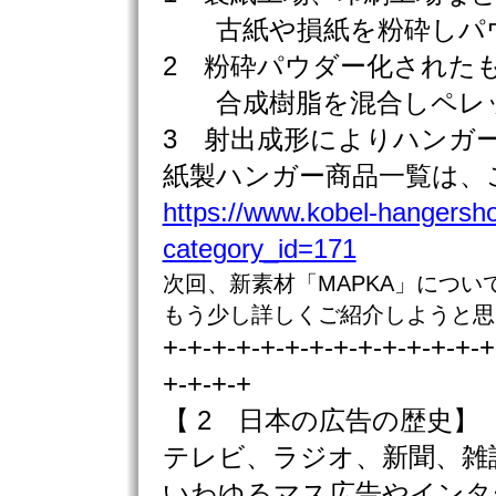
古紙や損紙を粉砕しパ
2 粉砕パウダー化された
合成樹脂を混合しペレ
3 射出成形によりハンガ
紙製ハンガー商品一覧は、
https://www.kobel-hangersho
category_id=171
次回、新素材「MAPKA」につい
もう少し詳しくご紹介しようと思
+-+-+-+-+-+-+-+-+-+-+-+-+-+
+-+-+-+
【 2 日本の広告の歴史】
テレビ、ラジオ、新聞、雑
いわゆるマス広告やインタ