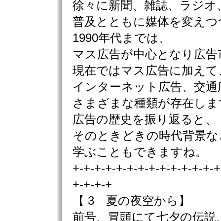
徐々に新聞、雑誌、ラジオ
普及とともに媒体を変えつ
1990年代までは、
マス広告が中心となり広告
現在ではマス広告に加えて
インターネット広告、交通
さまざまな種類が存在しま
広告の歴史を振り返ると、
そのときどきの時代背景な
学ぶこともできますね。
+-+-+-+-+-+-+-+-+-+-+-+-+-+
+-+-+-+
【 3 夏の夜空から】
前号、冒頭にて七夕の伝説