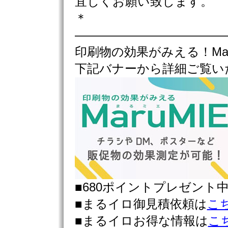
宜しくお願い致します。
＊
————————————
印刷物の効果がみえる！Mar
下記バナーから詳細ご覧い
■680ポイントプレゼント
■まるイロ御見積依頼は
こ
■まるイロお得な情報は
こ