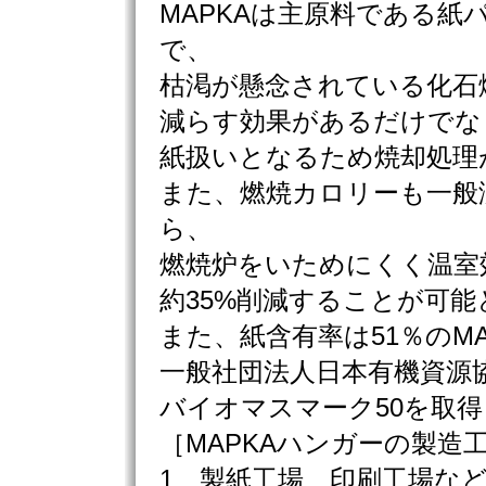
MAPKAは主原料である紙
で、
枯渇が懸念されている化石
減らす効果があるだけでな
紙扱いとなるため焼却処理
また、燃焼カロリーも一般
ら、
燃焼炉をいためにくく温室
約35%削減することが可
また、紙含有率は51％のMA
一般社団法人日本有機資源
バイオマスマーク50を取
［MAPKAハンガーの製造
1 製紙工場、印刷工場な