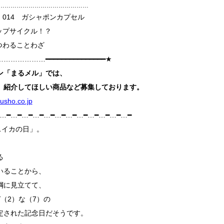
━━━━………………………………………
 014 ガシャポンカプセル
ップサイクル！？
つわることわざ
……………━━━━━━━━━━━━━━━★
ン「まるメル」
では、
、紹介してほしい商品など募集しております。
sho.co.jp
━…━…━…━…━…━…━…━…━…━…━…━…━
スイカの日」。
、
る
いることから、
綱に見立てて、
（2）な（7）の
定された記念日だそうです。