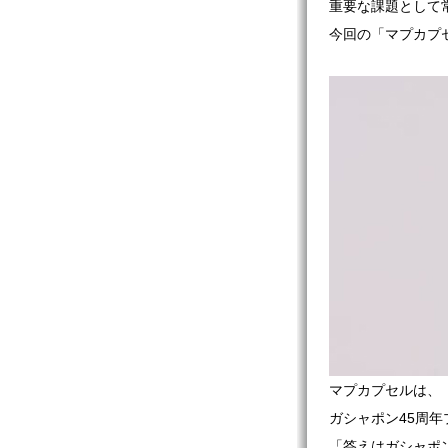
重要な課題として
今回の「マプカプ
マプカプセルは、
ガシャポン45周年
「答えはガシャポ