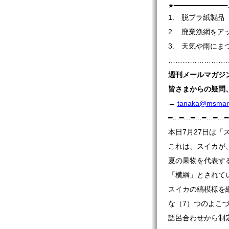
★━━━━━━━━━━━
1. 脱プラ紙製品
2. 廃棄漁網をア
3. 天気や雨にま
…………………………
週刊
メールマガジ
皆さまからの疑問
→
tanaka@msmaru
━…━…━…━…━…
本日7月27日は「
これは、スイカが
夏の果物を代表す
「横綱」とされて
スイカの縞模様を
な（7）つのよこづ
語呂合わせから制