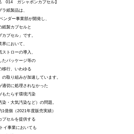
品 014 ガシャポンカプセル】
プラ紙製品は、
 ベンダー事業部が開発し、
の紙製カプセルと
プカプセル」です。
業界において、
紙ストローの導入、
したパッケージ等の
の移行、いわゆる
」の取り組みが加速しています。
が適切に処理されなかった
がもたらす環境汚染
汚染・大気汚染など）の問題。
1億個（2021年度販売実績）
カプセルを提供する
ルトイ事業においても