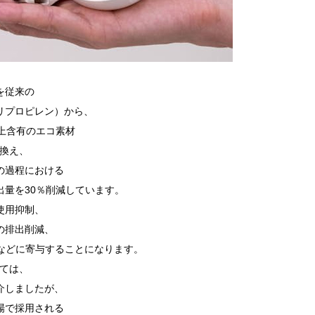
を従来の
リプロピレン）から、
以上含有のエコ素材
き換え、
の過程における
出量を30％削減しています。
使用抑制、
の排出削減、
減などに寄与することになります。
しては、
介しましたが、
場で採用される