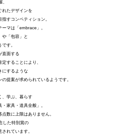
催、
ぐれたデザインを
目指すコンペティション。
ーマは「embrace」。
」や「包容」と
うです。
が直面する
肯定することにより、
きにするような
ンの提案が求められているようです。
く、学ぶ、暮らす
具・家具・道具全般」。
募点数に上限はありません。
念した特別賞の
意されています。