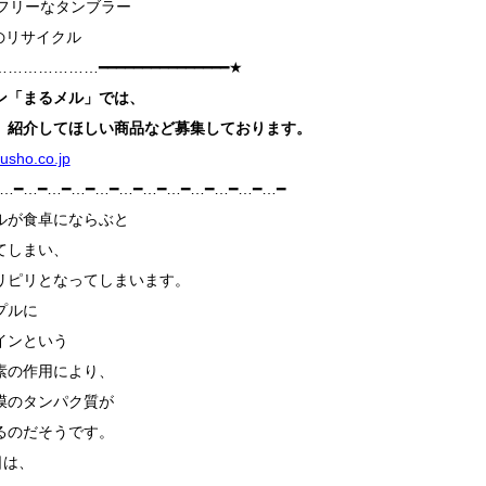
クフリーなタンブラー
のリサイクル
……………━━━━━━━━━━━━━━━★
ン「まるメル」
では、
、紹介してほしい商品など募集しております。
sho.co.jp
━…━…━…━…━…━…━…━…━…━…━…━…━
ルが食卓にならぶと
てしまい、
リピリとなってしまいます。
プルに
インという
素の作用により、
膜のタンパク質が
るのだそうです。
日は、