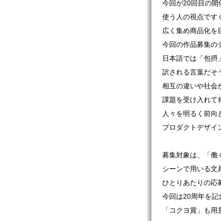
今回が20回目の開
使う人の視点です
広く集め商品化を
今回の作品募集のテ
日本語では「包摂
訳される言葉だそ
相互の違いや社会
課題を受け入れて
人々を明るく前向
プロダクトデザイ
募集対象は、「働
シーンで用いる文
ひとりあたりの応
今回は20周年を記
「コクヨ賞」も用