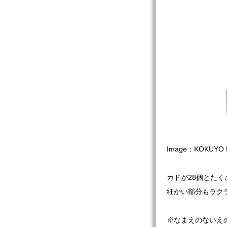
Image：KOKUYO 
カドが28個とた
細かい部分もラク
※なまえのないえ