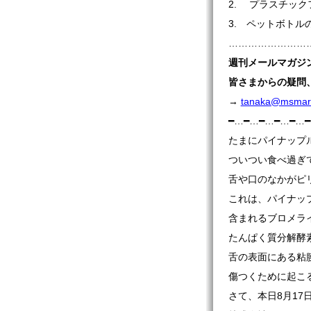
2. プラスチッ
3. ペットボトル
…………………………
週刊
メールマガジ
皆さまからの疑問
→
tanaka@msmaru
━…━…━…━…━…
たまにパイナップ
ついつい食べ過ぎ
舌や口のなかがピ
これは、パイナッ
含まれるブロメラ
たんぱく質分解酵
舌の表面にある粘
傷つくために起こ
さて、本日8月17