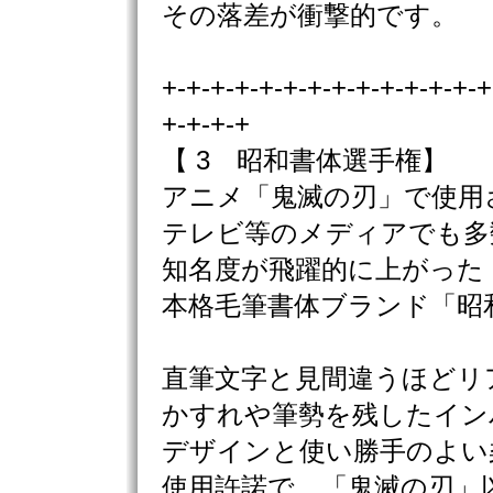
その落差が衝撃的です。
+-+-+-+-+-+-+-+-+-+-+-+-+-+
+-+-+-+
【 3 昭和書体選手権】
アニメ「鬼滅の刃」で使用
テレビ等のメディアでも多
知名度が飛躍的に上がった
本格毛筆書体ブランド「昭
直筆文字と見間違うほどリ
かすれや筆勢を残したイン
デザインと使い勝手のよい
使用許諾で、「鬼滅の刃」