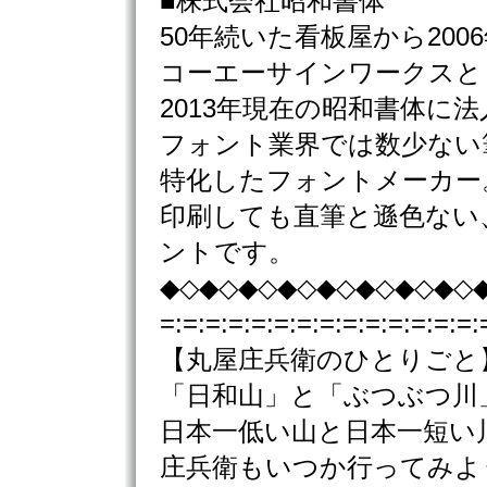
■株式会社昭和書体
50年続いた看板屋から200
コーエーサインワークスと
2013年現在の昭和書体に
フォント業界では数少ない
特化したフォントメーカー
印刷しても直筆と遜色ない
ントです。
◆◇◆◇◆◇◆◇◆◇◆◇◆◇◆◇
=:=:=:=:=:=:=:=:=:=:=:=:=:=:
【丸屋庄兵衛のひとりごと
「日和山」と「ぶつぶつ
日本一低い山と日本一短い
庄兵衛もいつか行ってみよう