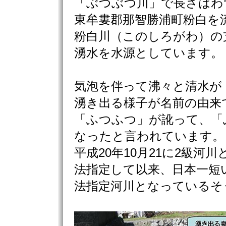
「ぶつぶつ川」で長さはわず
東牟婁郡那智勝浦町粉白を
粉白川（このしろがわ）の
湧水を水源としています。
気泡を伴って沸々と清水が
湧き出る様子が名前の由来
「ふつふつ」が訛って、「
なったと言われています。
平成20年10月21に2級河川
法指定して以来、日本一短
法指定河川となっているそ