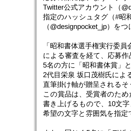
Twitter公式アカウント（@de
指定のハッシュタグ（#昭和
（@designpocket_jp
「昭和書体選手権実行委員
による審査を経て、応募作
5名の方に「昭和書体賞」
2代目栄泉 坂口茂樹氏によ
直筆掛け軸が贈呈されるそ
この賞品は、受賞者のため
書き上げるもので、10文
希望の文字と雰囲気を指定