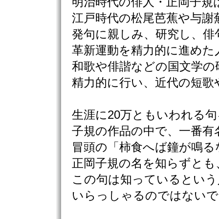
明治時代の俳人・正岡子規
江戸時代の松尾芭蕉や与謝
発句に親しみ、研究し、俳
革新運動を精力的に進めた
和歌や俳諧などの国文学の
精力的に行い、近代の短歌
生涯に20万ともいわれる
子規の作品の中で、一番有
冒頭の「柿食へば鐘が鳴る
正岡子規の名を知らずとも
この句は知っているという
いらっしゃるのではないで