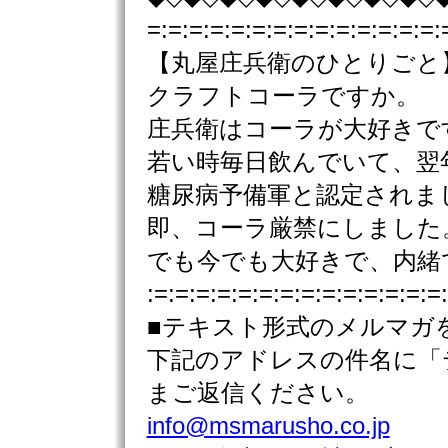
=:=:=:=:=:=:=:=:=:=:=:=:=:=:
【丸屋庄兵衛のひとりごと
クラフトコーラですか。
庄兵衛はコーラが大好きで
若い時毎日飲んでいて、翌
糖尿病予備軍と認定されま
即、コーラ厳禁にしました
でも今でも大好きで、内緒で
:=:=:=:=:=:=:=:=:=:=:=:=:=:=
■テキスト形式のメルマガ
下記のアドレスの件名に「
まご返信ください。
info@msmarusho.co.jp