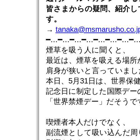
皆さまからの疑問、紹介し
す。
→
tanaka@msmarusho.co.j
━…━…━…━…━…━…━…━
煙草を吸う人に聞くと、
最近は、煙草を吸える場所
肩身が狭いと言っていまし
本日、5月31日は、世界保
記念日に制定した国際デー
「世界禁煙デー」だそうで
喫煙者本人だけでなく、
副流煙として吸い込んだ周