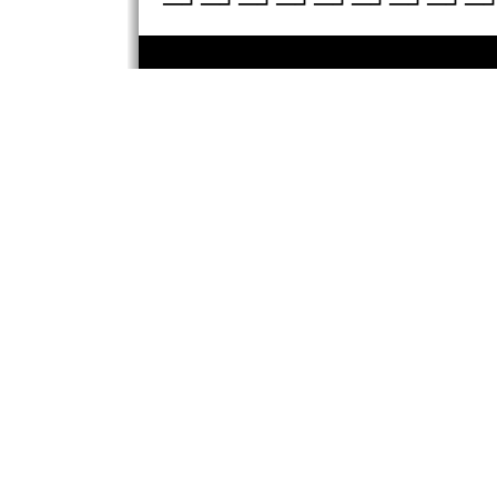
─┘─┘─┘─┘─┘─┘─┘─┘─