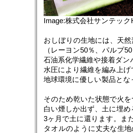
Image:株式会社サンテック
おしぼりの生地には、天然素
（レーヨン50％、パルプ5
石油系化学繊維や接着ダン
水圧により繊維を編み上げ
地球環境に優しい製品とな
そのため乾いた状態で火を
白い煙しか出ず、土に埋め
3ヶ月で土に還ります。ま
タオルのように丈夫な生地