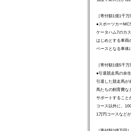
［寄付額1億1千万
●スポーツカーMCS
ケータハム7のカ
はじめとする車両
ベースとなる車体
［寄付額1億5千万
●引退競走馬の余
引退した競走馬が
馬たちの飼育費な
サポートすること
コース以外に、10
1万円コースなど
［寄付額2億万円