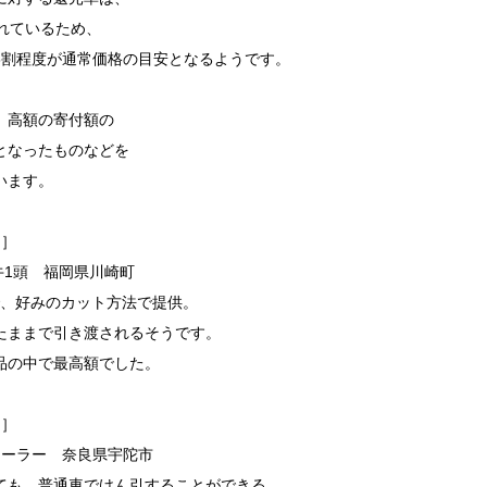
れているため、
3割程度が通常価格の目安となるようです。
、高額の寄付額の
となったものなどを
います。
円］
牛1頭 福岡県川崎町
程度で、好みのカット方法で提供。
たままで引き渡されるそうです。
品の中で最高額でした。
円］
レーラー 奈良県宇陀市
ても、普通車でけん引することができる