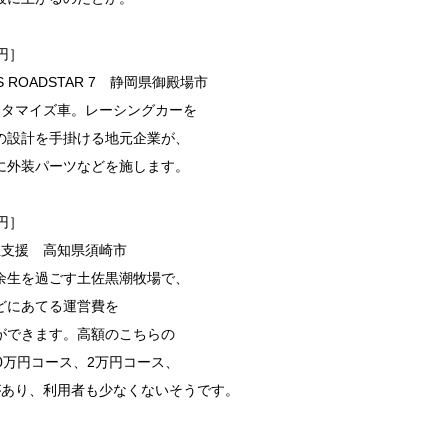
円］
 ROADSTAR 7 静岡県御殿場市
スタマイズ車。レーシングカーを
の設計を手掛ける地元企業が、
に外装パーツなどを施します。
円］
生支援 高知県須崎市
余生を過ごす土佐黒潮牧場で、
どにあてる運営費を
ができます。高額のこちらの
0万円コース、2万円コース、
があり、利用者も少なくないそうです。
］