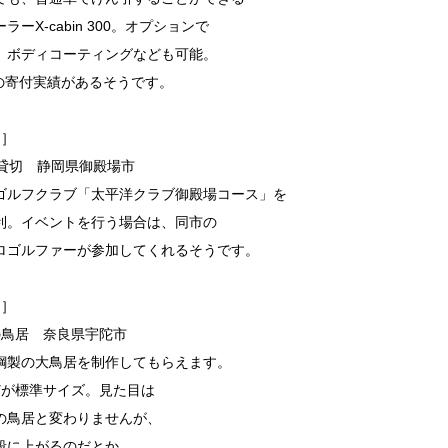
ーX-cabin 300。オプションで
、ボディコーティングなども可能。
件の寄付実績があるそうです。
円］
日貸切 静岡県御殿場市
ゴルフクラブ「太平洋クラブ御殿場コース」を
利。イベントを行う場合は、同市の
ロゴルファーが参加してくれるそうです。
円］
の鳥居 奈良県宇陀市
鋼製の大鳥居を制作してもらえます。
どが標準サイズ。見た目は
の鳥居と変わりませんが、
段に上がるのだとか。