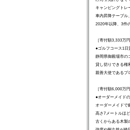
キャンピングトレーラ
車内昇降テーブル
2020年以降、3
［寄付額3,333万
●ゴルフコース1
静岡県御殿場市の
貸し切りできる権
親善大使であるプ
［寄付額6,000万
●オーダーメイド
オーダーメイドで
高さ7メートルほ
古くからある木製
強度や耐久性が格