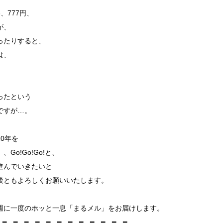
3、777円、
が、
ったりすると、
は、
。
ったという
ですが…。
0年を
Go!Go!Go!と、
進んでいきたいと
後ともよろしくお願いいたします。
週に一度のホッと一息「まるメル」をお届けします。
…━…━…━…━…━…━…━…━…━…━…━…━…