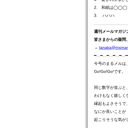
2. 和紙は◯◯
3. ハハハ
…………………………
週刊
メールマガジ
皆さまからの疑問
→
tanaka@msmaru
━…━…━…━…━…
今号のまるメルは、v
Go!Go!Go!です。
同じ数字が並ぶと
わけもなく嬉しく
縁起もよさそうで
なにか良いことが
起こりそうな気が