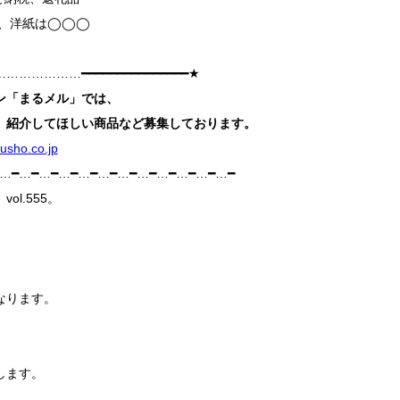
◯、洋紙は◯◯◯
……………━━━━━━━━━━━━━━━★
ン「まるメル」
では、
、紹介してほしい商品など募集しております。
sho.co.jp
━…━…━…━…━…━…━…━…━…━…━…━…━
ol.555。
、
なります。
、
します。