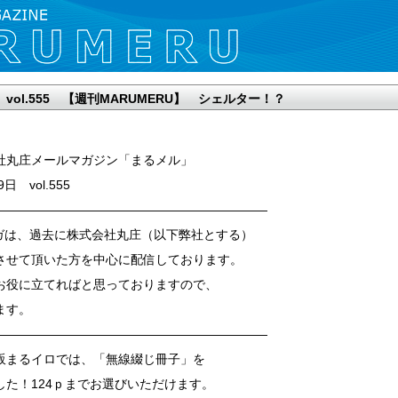
日 vol.555 【週刊MARUMERU】 シェルター！？
社丸庄メールマガジン「まるメル」
9日 vol.555
——————————————————————
ガは、過去に株式会社丸庄（以下弊社とする）
させて頂いた方を中心に配信しております。
お役に立てればと思っておりますので、
ます。
——————————————————————
販まるイロでは、「無線綴じ冊子」を
した！124ｐまでお選びいただけます。