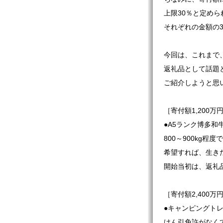
上限30％と定めら
それぞれの金額の
今回は、これまで
返礼品として話題
ご紹介しようと思
［寄付額1,200万
●A5ランク博多和
800～900kg
希望すれば、生き
開始当初は、返礼
［寄付額2,400万
●キャンピングト
けん引免許がなく