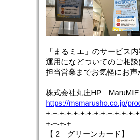
「まるミエ」のサービス内
運用になどついてのご相談
担当営業までお気軽にお声
株式会社丸庄HP MaruM
https://msmarusho.co.jp/pr
+-+-+-+-+-+-+-+-+-+-+-+-+-+
+-+-+-+
【 2 グリーンカード】