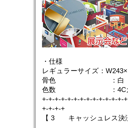
・仕様
レギュラーサイズ：W243×H
骨色 ：白
色数 ：4Cカラ
+-+-+-+-+-+-+-+-+-+-+-+-+-+
+-+-+-+
【 3 キャッシュレス決