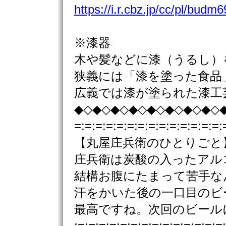
https://i.r.cbz.jp/cc/pl/bud
※漆器
木や髪などに漆（うるし）
狭義には「漆を塗った食品
広義では漆が塗られた漆工
◆◇◆◇◆◇◆◇◆◇◆◇◆◇◆◇
=:=:=:=:=:=:=:=:=:=:=:=:=:=:
【丸屋庄兵衛のひとりごと
庄兵衛は炭酸の入ったアル
結構お腹にたまって苦手な
汗をかいた後の一口目の
最高ですね。次回のビール