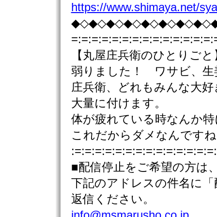
https://www.shimaya.net/sya
◆◇◆◇◆◇◆◇◆◇◆◇◆◇◆◇
=:=:=:=:=:=:=:=:=:=:=:=:=:=:
【丸屋庄兵衛のひとりごと
弱りました！ ワサビ、
庄兵衛、どれもみんな大好
大量に付けます。
体が疲れている時なんか特
これだからダメなんですね(
:=:=:=:=:=:=:=:=:=:=:=:=:=:=
■配信停止をご希望の方は
下記のアドレスの件名に「
返信ください。
info@msmarusho.co.jp