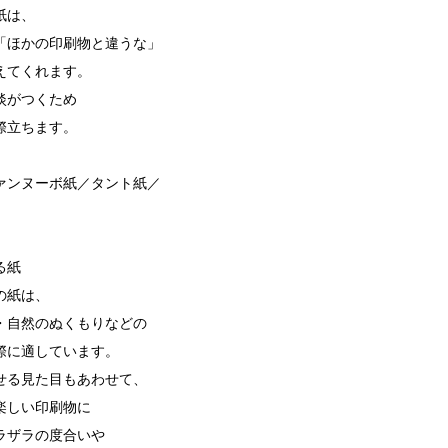
紙は、
「ほかの印刷物と違うな」
えてくれます。
淡がつくため
際立ちます。
ァンヌーボ紙／タント紙／
る紙
の紙は、
・自然のぬくもりなどの
際に適しています。
せる見た目もあわせて、
楽しい印刷物に
ラザラの度合いや