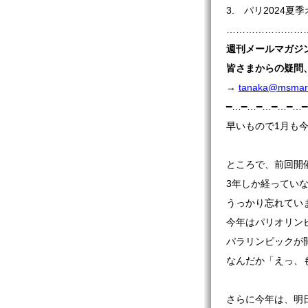
3. パリ2024夏
…………………………
週刊
メールマガジ
皆さまからの疑問
→
tanaka@msmaru
━…━…━…━…━…
早いもので1月も
ところで、前回開
3年しか経ってい
うっかり忘れてい
今年はパリオリン
パラリンピックが
なんだか「えっ、
さらに今年は、明