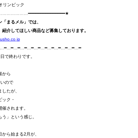
季オリンピック
……………━━━━━━━━━━━━━━━★
ン「まるメル」
では、
、紹介してほしい商品など募集しております。
sho.co.jp
━…━…━…━…━…━…━…━…━…━…━…━…━
今日で終わりです。
催から
ないので
ましたが、
ピック・
開催されます。
もう」という感じ。
日から始まる2月が、