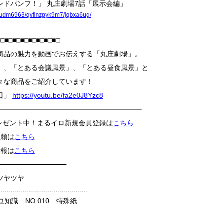
ンドパンフ！」 丸庄劇場7話「展示会編」
/pl/budm6963/qvfinzpyk9m7/jqbxa6ug/
■□■□■□■□■□■□■□■□
商品の魅力を動画でお伝えする「丸庄劇場」。
」、「とある会議風景」、「とある昼食風景」と
々な商品をご紹介しています！
日」
https://youtu.be/fa2e0J8Yzc8
―――――――――――――――――――――
プレゼント中！まるイロ新規会員登録は
こちら
依頼は
こちら
情報は
こちら
━━━━━━━━━━━━━━━━━
ツヤツヤ
━━━━………………………………………
豆知識＿NO.010 特殊紙