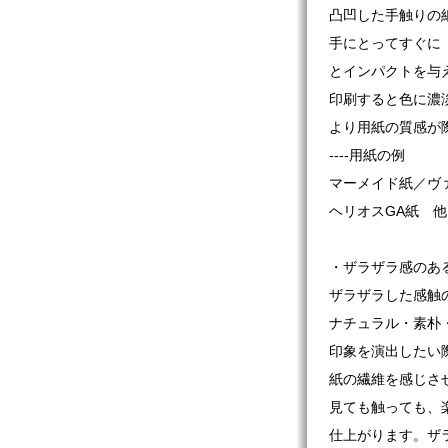
凸凹した手触りの
手にとってすぐに
とインパクトを与
印刷すると色に濃
より用紙の質感が
----用紙の例
マーメイド紙／ヴ
ヘリオスGA紙 他
・ザラザラ感のあ
ザラザラした感触
ナチュラル・素朴
印象を演出したい
紙の繊維を感じさ
見ても触っても、
仕上がります。ザ