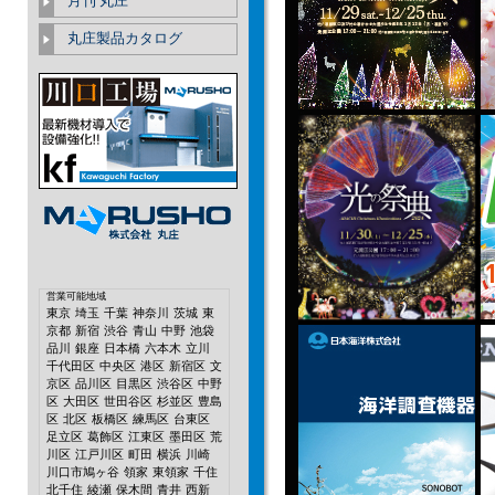
月刊 丸庄
丸庄製品カタログ
営業可能地域
東京
埼玉
千葉
神奈川
茨城
東
京都
新宿
渋谷
青山
中野
池袋
品川
銀座
日本橋
六本木
立川
千代田区
中央区
港区
新宿区
文
京区
品川区
目黒区
渋谷区
中野
区
大田区
世田谷区
杉並区
豊島
区
北区
板橋区
練馬区
台東区
足立区
葛飾区
江東区
墨田区
荒
川区
江戸川区
町田
横浜
川崎
川口市鳩ヶ谷
領家
東領家
千住
北千住
綾瀬
保木間
青井
西新