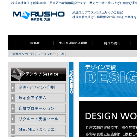
株式会社丸庄は創業280年。足立区の老舗印刷会社です。歴史と一緒に積み上げた確かな実
紙媒体にプラスαの環境対応のご提案
株式会社丸庄は、環境保全に取り組む企業様を
営業マンの一日
|
ワークフロー
|
FAQ
企画×デザイン×印刷
展示会アイテム
店舗プロモーション
リクルート支援ツール
MaruMIE（まるミエ）