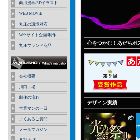
商用漫画/3Dイラスト
WEB MOVIE
丸庄の環境対応
Webサイト企画/制作
心をつかむ！あだちポ
丸庄ブランド商品
会社概要
川口工場
制作の流れ
デザイン実績
営業マンの一日
よくあるご質問
メールマガジン