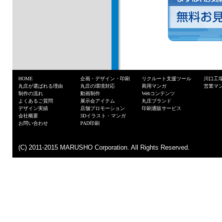
HOME
企画・デザイン・印刷
リクルート支援ツール
川口工
丸庄が選ばれる理由
丸庄の環境対応
商用マンガ
営業マ
制作の流れ
動画制作
Webコンテンツ
よくあるご質問
展示会アイテム
丸庄ブランド
デザイン実績
店舗プロモーション
印刷通販サービス
お見積・資料
会社概要
3Dイラスト・マンガ
お問い合わせ
PAD印刷
(C) 2011-2015 MARUSHO Corporation. All Rights Reserved.