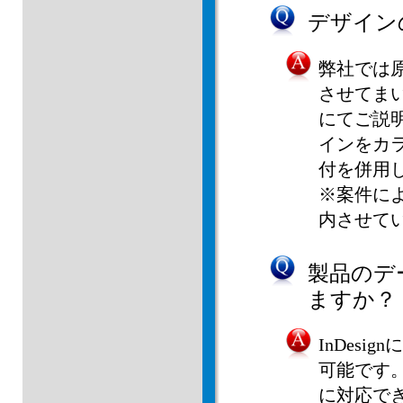
デザイン
弊社では
させてま
にてご説
インをカ
付を併用
※案件に
内させて
製品のデ
ますか？
InDes
可能です
に対応で