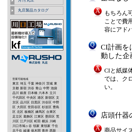
月刊 丸庄
丸庄製品カタログ
もちろん
ことで費
容にアド
CI計画
動した企
CIと紙
では、ク
営業可能地域
東京
埼玉
千葉
神奈川
茨城
東
い。
京都
新宿
渋谷
青山
中野
池袋
品川
銀座
日本橋
六本木
立川
千代田区
中央区
港区
新宿区
文
京区
品川区
目黒区
渋谷区
中野
区
大田区
世田谷区
杉並区
豊島
区
北区
板橋区
練馬区
台東区
店頭什器
足立区
葛飾区
江東区
墨田区
荒
川区
江戸川区
町田
横浜
川崎
川口市鳩ヶ谷
領家
東領家
千住
商品サイ
北千住
綾瀬
保木間
青井
西新