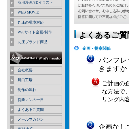
商用漫画/3Dイラスト
WEB MOVIE
丸庄の環境対応
Webサイト企画/制作
よくあるご質
丸庄ブランド商品
企画・提案関係
パンフレ
きますか
会社概要
川口工場
ご計画の
制作の流れ
な方法で
リング内
営業マンの一日
よくあるご質問
メールマガジン
企画なし