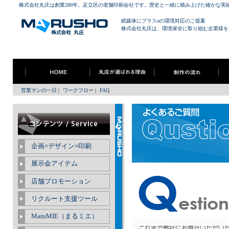
株式会社丸庄は創業280年。足立区の老舗印刷会社です。歴史と一緒に積み上げた確かな実
紙媒体にプラスαの環境対応のご提案
株式会社丸庄は、環境保全に取り組む企業様を
営業マンの一日
|
ワークフロー
|
FAQ
企画×デザイン×印刷
展示会アイテム
店舗プロモーション
リクルート支援ツール
MaruMIE（まるミエ）