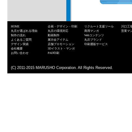
HOME
企画・デザイン・印刷
リクルート支援ツール
川口工
丸庄が選ばれる理由
丸庄の環境対応
商用マンガ
営業マ
制作の流れ
動画制作
Webコンテンツ
よくあるご質問
展示会アイテム
丸庄ブランド
デザイン実績
店舗プロモーション
印刷通販サービス
まずは、お気
会社概要
3Dイラスト・マンガ
お問い合わせ
PAD印刷
(C) 2011-2015 MARUSHO Corporation. All Rights Reserved.