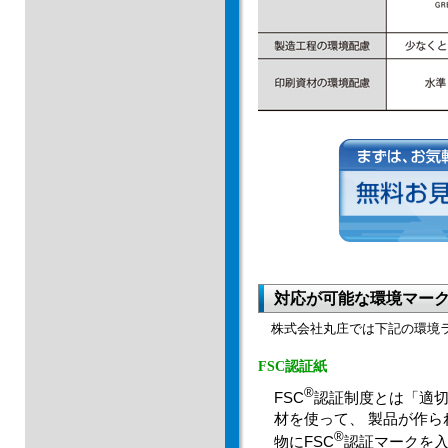
対応が可能な環境マー
株式会社丸庄では下記の環境
FSC認証紙
お見積・資料
®
FSC
認証制度とは「適
材を使って、 製品が作
®
物にFSC
認証マークを