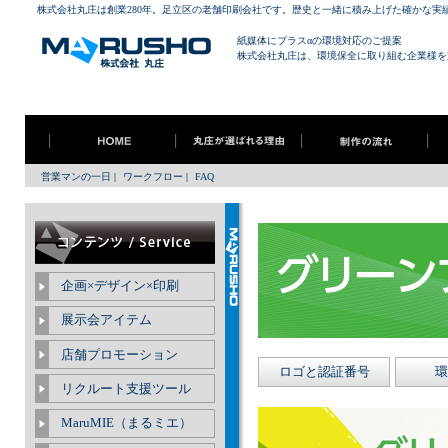
株式会社丸庄は創業280年。足立区の老舗印刷会社です。歴史と一緒に積み上げた確かな実
紙媒体にプラスαの環境対応のご提案
株式会社丸庄は、環境保全に取り組む企業様を
営業マンの一日
|
ワークフロー
|
FAQ
企画×デザイン×印刷
展示会アイテム
店舗プロモーション
ロゴと認証番号
環
リクルート支援ツール
MaruMIE（まるミエ）