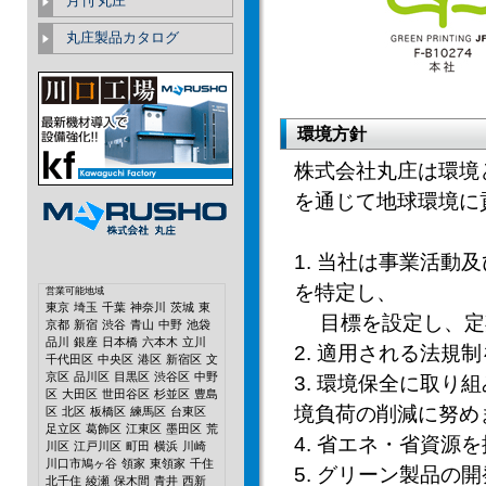
月刊 丸庄
丸庄製品カタログ
環境方針
株式会社丸庄は環境
を通じて地球環境に
1. 当社は事業活
を特定し、
営業可能地域
東京
埼玉
千葉
神奈川
茨城
東
⽬標を設定し、定
京都
新宿
渋谷
青山
中野
池袋
品川
銀座
日本橋
六本木
立川
2. 適⽤される法
千代田区
中央区
港区
新宿区
文
京区
品川区
目黒区
渋谷区
中野
3. 環境保全に取
区
大田区
世田谷区
杉並区
豊島
境負荷の削減に努め
区
北区
板橋区
練馬区
台東区
足立区
葛飾区
江東区
墨田区
荒
4. 省エネ・省資源
川区
江戸川区
町田
横浜
川崎
川口市鳩ヶ谷
領家
東領家
千住
5. グリーン製品の
北千住
綾瀬
保木間
青井
西新