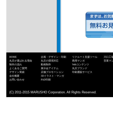
HOME
企画・デザイン・印刷
リクルート支援ツール
川口工
丸庄が選ばれる理由
丸庄の環境対応
商用マンガ
営業マ
制作の流れ
動画制作
Webコンテンツ
よくあるご質問
展示会アイテム
丸庄ブランド
デザイン実績
店舗プロモーション
印刷通販サービス
お見積・資料
会社概要
3Dイラスト・マンガ
お問い合わせ
PAD印刷
(C) 2011-2015 MARUSHO Corporation. All Rights Reserved.