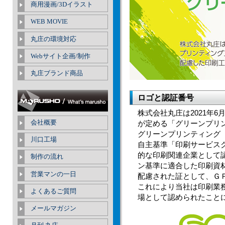
商用漫画/3Dイラスト
WEB MOVIE
丸庄の環境対応
Webサイト企画/制作
丸庄ブランド商品
ロゴと認証番号
株式会社丸庄は2021年
会社概要
が定める「グリーンプリ
グリーンプリンティング
川口工場
⾃主基準「印刷サービス
的な印刷関連企業として
制作の流れ
ン基準に適合した印刷資
営業マンの一日
配慮された証として、Ｇ
これにより当社は印刷業
よくあるご質問
場として認められたこと
メールマガジン