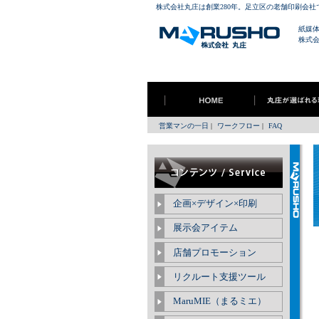
株式会社丸庄は創業280年。足立区の老舗印刷会
紙媒
株式
営業マンの一日
|
ワークフロー
|
FAQ
企画×デザイン×印刷
展示会アイテム
店舗プロモーション
リクルート支援ツール
MaruMIE（まるミエ）