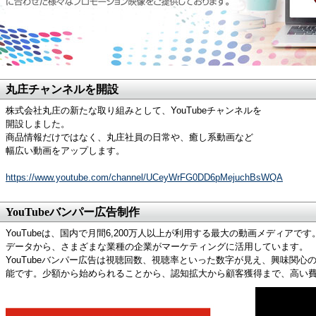
丸庄チャンネルを開設
株式会社丸庄の新たな取り組みとして、YouTubeチャンネルを
開設しました。
商品情報だけではなく、丸庄社員の日常や、癒し系動画など
幅広い動画をアップします。
https://www.youtube.com/channel/UCeyWrFG0DD6pMejuchBsWQA
YouTubeバンパー広告制作
YouTubeは、国内で月間6,200万人以上が利用する最大の動画メディア
データから、さまざまな業種の企業がマーケティングに活用しています。
YouTubeバンパー広告は視聴回数、視聴率といった数字が見え、興味関
能です。少額から始められることから、認知拡大から顧客獲得まで、高い