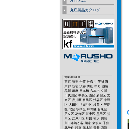
月刊 丸庄
丸庄製品カタログ
営業可能地域
東京
埼玉
千葉
神奈川
茨城
東
京都
新宿
渋谷
青山
中野
池袋
品川
銀座
日本橋
六本木
立川
千代田区
中央区
港区
新宿区
文
京区
品川区
目黒区
渋谷区
中野
区
大田区
世田谷区
杉並区
豊島
区
北区
板橋区
練馬区
台東区
足立区
葛飾区
江東区
墨田区
荒
川区
江戸川区
町田
横浜
川崎
川口市鳩ヶ谷
領家
東領家
千住
北千住
綾瀬
保木間
青井
西新