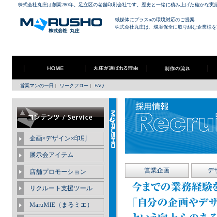
株式会社丸庄は創業280年。足立区の老舗印刷会社です。歴史と一緒に積み上げた確かな実
紙媒体にプラスαの環境対応のご提案
株式会社丸庄は、環境保全に取り組む企業様を
営業マンの一日
|
ワークフロー
|
FAQ
企画×デザイン×印刷
展示会アイテム
営業企画
デ
店舗プロモーション
リクルート支援ツール
MaruMIE（まるミエ）