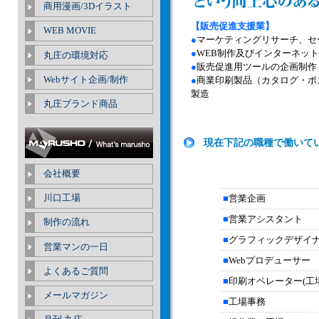
商用漫画/3Dイラスト
【販売促進支援業】
WEB MOVIE
●
マーケティングリサーチ、セ
●
WEB制作及びインターネッ
丸庄の環境対応
●
販売促進用ツールの企画制作
Webサイト企画/制作
●
商業印刷製品（カタログ・ポ
製造
丸庄ブランド商品
現在下記の職種で働いて
会社概要
川口工場
■
営業企画
■
営業アシスタント
制作の流れ
■
グラフィックデザイナ
営業マンの一日
■
Webプロデューサー
よくあるご質問
■
印刷オペレーター(工場
メールマガジン
■
工場事務