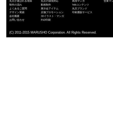
丸庄が選ばれる理由
丸庄の環境対応
商用マンガ
営業マ
制作の流れ
動画制作
Webコンテンツ
よくあるご質問
展示会アイテム
丸庄ブランド
デザイン実績
店舗プロモーション
印刷通販サービス
会社概要
3Dイラスト・マンガ
お問い合わせ
PAD印刷
(C) 2011-2015 MARUSHO Corporation. All Rights Reserved.