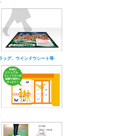
-
ラッグ、ウインドウシート等-
-