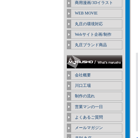
商用漫画/3Dイラスト
WEB MOVIE
丸庄の環境対応
Webサイト企画/制作
丸庄ブランド商品
会社概要
川口工場
制作の流れ
営業マンの一日
よくあるご質問
メールマガジン