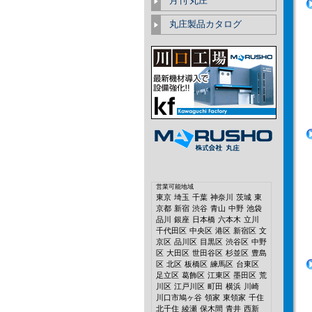
月刊 丸庄
丸庄製品カタログ
営業可能地域
東京
埼玉
千葉
神奈川
茨城
東
京都
新宿
渋谷
青山
中野
池袋
品川
銀座
日本橋
六本木
立川
千代田区
中央区
港区
新宿区
文
京区
品川区
目黒区
渋谷区
中野
区
大田区
世田谷区
杉並区
豊島
区
北区
板橋区
練馬区
台東区
足立区
葛飾区
江東区
墨田区
荒
川区
江戸川区
町田
横浜
川崎
川口市鳩ヶ谷
領家
東領家
千住
北千住
綾瀬
保木間
青井
西新