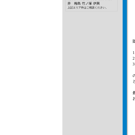
井 梅島
竹ノ塚
伊興
上記エリア外はご相談ください。