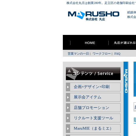
株式会社丸庄は創業280年。足立区の老舗印刷会
紙媒
株式
営業マンの一日
|
ワークフロー
|
FAQ
企画×デザイン×印刷
展示会アイテム
店舗プロモーション
リクルート支援ツール
MaruMIE（まるミエ）