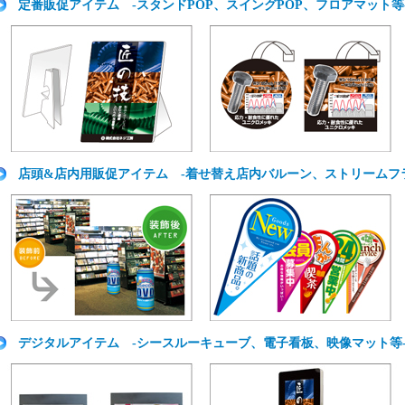
定番販促アイテム -スタンドPOP、スイングPOP、フロアマット等
店頭&店内用販促アイテム -着せ替え店内バルーン、ストリームフ
デジタルアイテム -シースルーキューブ、電子看板、映像マット等