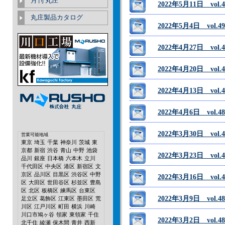
月刊 丸庄
2022年5月11日 v
丸庄製品カタログ
2022年5月4日 vo
2022年4月27日 vo
2022年4月20日 v
2022年4月13日 
2022年4月6日 vo
2022年3月30日 vo
営業可能地域
東京
埼玉
千葉
神奈川
茨城
東
京都
新宿
渋谷
青山
中野
池袋
2022年3月23日 v
品川
銀座
日本橋
六本木
立川
千代田区
中央区
港区
新宿区
文
京区
品川区
目黒区
渋谷区
中野
2022年3月16日 vo
区
大田区
世田谷区
杉並区
豊島
区
北区
板橋区
練馬区
台東区
2022年3月9日 v
足立区
葛飾区
江東区
墨田区
荒
川区
江戸川区
町田
横浜
川崎
川口市鳩ヶ谷
領家
東領家
千住
2022年3月2日 vo
北千住
綾瀬
保木間
青井
西新