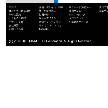
HOME
企画・デザイン・印刷
リクルート支援ツール
川口工
丸庄が選ばれる理由
丸庄の環境対応
商用マンガ
営業マ
制作の流れ
動画制作
Webコンテンツ
よくあるご質問
展示会アイテム
丸庄ブランド
デザイン実績
店舗プロモーション
印刷通販サービス
会社概要
3Dイラスト・マンガ
お問い合わせ
PAD印刷
(C) 2011-2015 MARUSHO Corporation. All Rights Reserved.