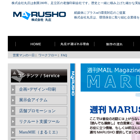
株式会社丸庄は創業280年。足立区の老舗印刷会社です。歴史と一緒に積み上げた確かな実
紙媒体にプラスαの環境対応のご提案
株式会社丸庄は、環境保全に取り組む企業様を
営業マンの一日
|
ワークフロー
|
FAQ
企画×デザイン×印刷
展示会アイテム
店舗プロモーション
リクルート支援ツール
MaruMIE（まるミエ）